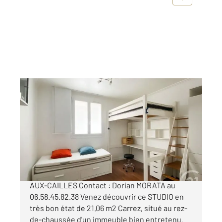
PARIS 75013
2
21,06 m
, 1 pièce
Ref : 6622
Appartement F1 à vendre
205 000 €
PARIS 13e Quartier PEUPLIERS - PIED BUTTES-
AUX-CAILLES Contact : Dorian MORATA au
06.58.45.82.38 Venez découvrir ce STUDIO en
très bon état de 21.06 m2 Carrez, situé au rez-
de-chaussée d'un immeuble bien entretenu.