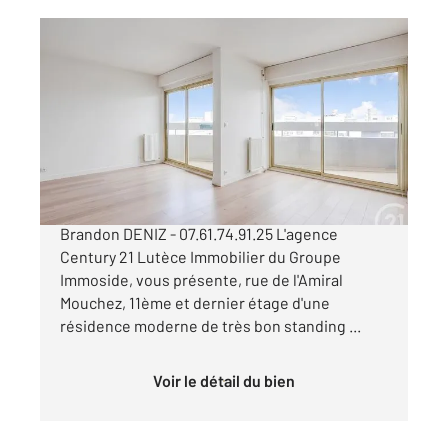
PARIS 75013
2
123 m
, 5 pièces
Ref : 6631
Appartement F5 à vendre
920 000 €
PARIS 13e - Quartier Montsouris Contact:
Brandon DENIZ - 07.61.74.91.25 L'agence
Century 21 Lutèce Immobilier du Groupe
Immoside, vous présente, rue de l'Amiral
Mouchez, 11ème et dernier étage d'une
résidence moderne de très bon standing ...
Voir le détail du bien