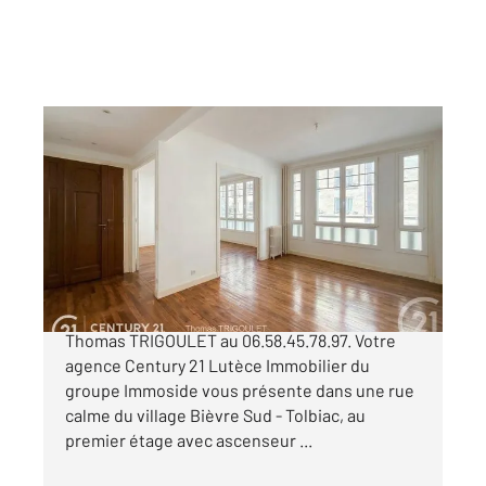
PARIS 75013
2
104 m
, 5 pièces
Ref : 6499
Appartement F5 à vendre
950 000 €
PARIS 13e - Pied Butte aux Cailles. Contact:
Thomas TRIGOULET au 06.58.45.78.97. Votre
agence Century 21 Lutèce Immobilier du
groupe Immoside vous présente dans une rue
calme du village Bièvre Sud - Tolbiac, au
premier étage avec ascenseur ...