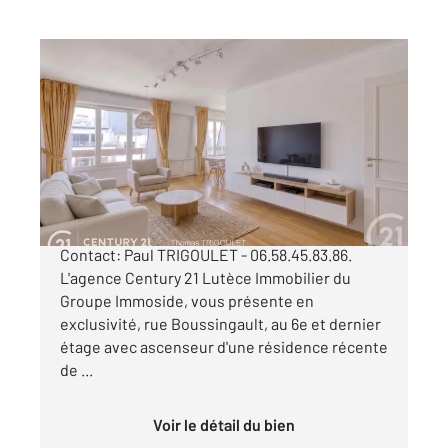
PARIS 75013
2
75 m
, 3 pièces
Ref : 6630
Appartement F3 à vendre
625 000 €
PARIS 13e - Quartier Montsouris Contact:
Contact: Paul TRIGOULET - 06.58.45.83.86.
L'agence Century 21 Lutèce Immobilier du
Groupe Immoside, vous présente en
exclusivité, rue Boussingault, au 6e et dernier
étage avec ascenseur d'une résidence récente
de ...
Voir le détail du bien