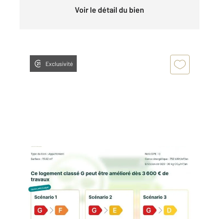
Voir le détail du bien
Exclusivité
PARIS 75013
2
15,55 m
, 1 pièce
Ref : 6583
Appartement Studio à vendre
130 000 €