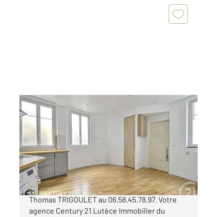
PARIS 75013
2
47 m
, 3 pièces
Ref : 6500
Appartement F3 à vendre
450 000 €
PARIS 13e - Pied Butte aux Cailles. Contact:
Thomas TRIGOULET au 06.58.45.78.97. Votre
agence Century 21 Lutèce Immobilier du