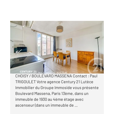
PARIS 75013
2
56,08 m
, 4 pièces
Ref : 6450
Appartement F4 à vendre
420 000 €
PARIS 13ÈME ARRONDISSEMENT PORTE DE
CHOISY / BOULEVARD MASSENA Contact : Paul
TRIGOULET Votre agence Century 21 Lutèce
Immobilier du Groupe Immoside vous présente
Boulevard Massena, Paris 13ème, dans un
immeuble de 1930 au 4ème étage avec
ascenseur (dans un immeuble de ...