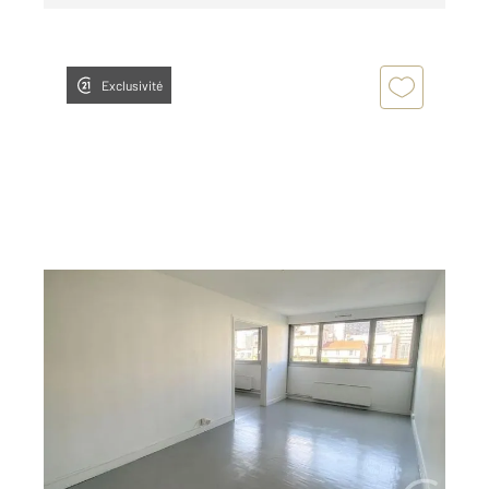
Exclusivité
PARIS 75013
2
74,02 m
, 3 pièces
Ref : 6643
Appartement F3 à vendre
530 000 €
Visiter le site dédié