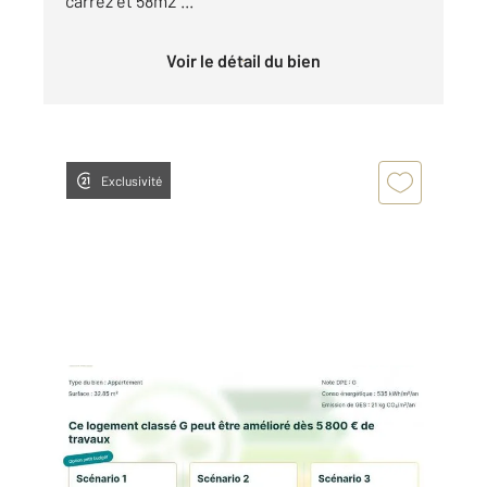
carrez et 58m2 ...
Voir le détail du bien
Exclusivité
PARIS 75013
2
34,38 m
, 2 pièces
Ref : 6560
Appartement F2 à vendre