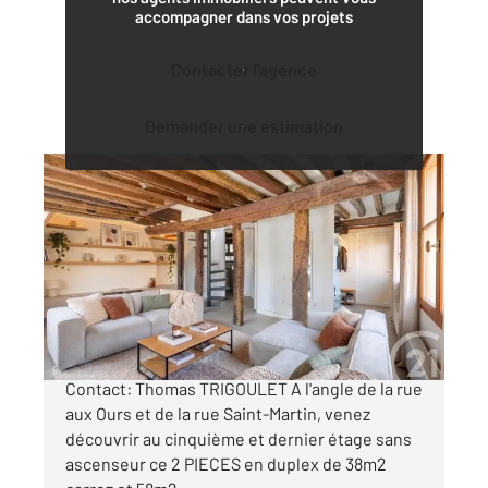
accompagner dans vos projets
Contacter l'agence
Demander une estimation
PARIS 75003
2
45 m
, 2 pièces
Ref : 6621
Appartement Duplex à vendre
440 000 €
PARIS 3E - MARAIS - Quartier Sainte-Avoie.
Contact: Thomas TRIGOULET A l'angle de la rue
aux Ours et de la rue Saint-Martin, venez
découvrir au cinquième et dernier étage sans
ascenseur ce 2 PIECES en duplex de 38m2