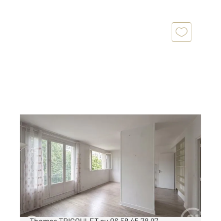
PARIS 75013
2
48 m
, 3 pièces
Ref : 6608
Appartement F3 à vendre
435 000 €
PARIS 13e - Quartier Butte aux Cailles. Contact:
Thomas TRIGOULET au 06.58.45.78.97.