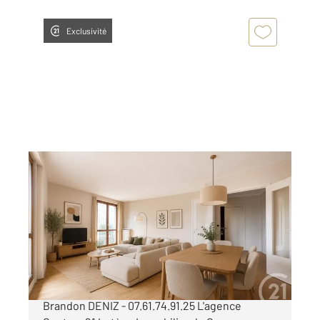
Exclusivité
PARIS 75013
2
107 m
, 5 pièces
Ref : 6629
Appartement F5 à vendre
830 000 €
PARIS 13e - Quartier Montsouris Contact:
Brandon DENIZ - 07.61.74.91.25 L'agence