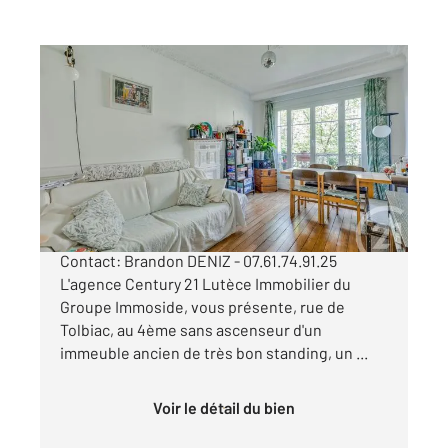
PARIS 75013
2
50 m
, 3 pièces
Ref : 6632
Appartement F3 à vendre
485 000 €
PARIS 13e - Quartier Tolbiac Montsouris
Contact: Brandon DENIZ - 07.61.74.91.25
L'agence Century 21 Lutèce Immobilier du
Groupe Immoside, vous présente, rue de
Tolbiac, au 4ème sans ascenseur d'un
immeuble ancien de très bon standing, un ...
Voir le détail du bien