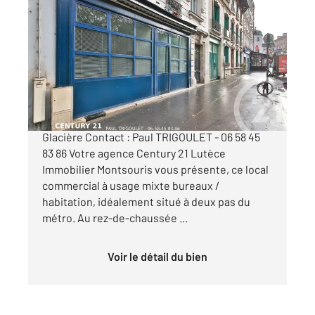
PARIS 75013
2
57,66 m
, 4 pièces
Ref : 6430
Appartement Local à vendre
460 000 €
PARIS 13e - Quartier Montsouris - Métro
Glacière Contact : Paul TRIGOULET - 06 58 45
83 86 Votre agence Century 21 Lutèce
Immobilier Montsouris vous présente, ce local
commercial à usage mixte bureaux /
habitation, idéalement situé à deux pas du
métro. Au rez-de-chaussée ...
Voir le détail du bien