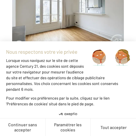
Ref : 6542
Appartement F3 à vendre
520 000 €
PARIS 14e - Quartier Montsouris. Contact:
Thomas TRIGOULET au 06.58.45.78.97.
L'agence Century 21 Lutèce immobilier vous
présente en exclusivité, rue de l'Amiral
Mouchez, dans un immeuble ancien bien tenu,
au quatrième étage sans ascenseur, un ...
Voir le détail du bien
Créer une alerte