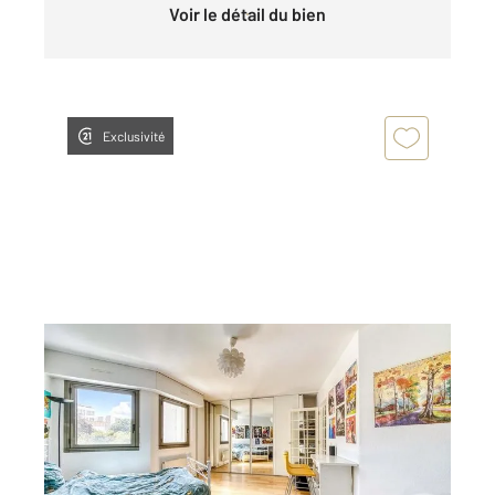
Voir le détail du bien
Exclusivité
PARIS 75013
2
31,66 m
, 1 pièce
Ref : 6667
Appartement F1 à vendre
315 000 €