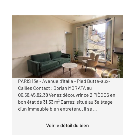
PARIS 75013
2
31,43 m
, 2 pièces
Ref : 6660
Appartement F2 à vendre
330 000 €
Visiter le site dédié
PARIS 13e - Avenue d'Italie - Pied Butte-aux-
Cailles Contact : Dorian MORATA au
06.58.45.82.38 Venez découvrir ce 2 PIÈCES en
bon état de 31.53 m² Carrez, situé au 3e étage
d'un immeuble bien entretenu. Il se ...
Voir le détail du bien