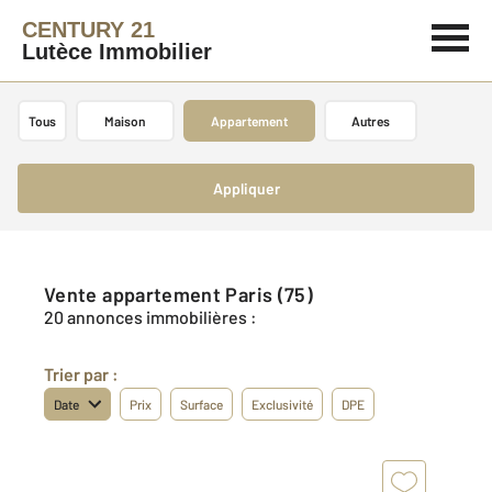
CENTURY 21
Lutèce Immobilier
Tous
Maison
Appartement
Autres
Appliquer
Vente appartement Paris (75)
20 annonces immobilières :
Trier par :
Date
Prix
Surface
Exclusivité
DPE