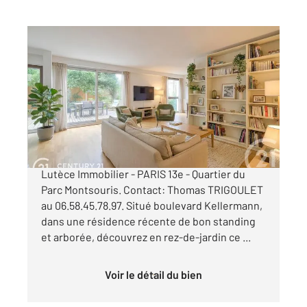
PARIS 75013
2
130 m
, 7 pièces
Ref : 6492
Appartement F7 à vendre
1 199 000 €
EN EXCLUSIVITE dans votre agence Century 21
Lutèce Immobilier - PARIS 13e - Quartier du
Parc Montsouris. Contact: Thomas TRIGOULET
au 06.58.45.78.97. Situé boulevard Kellermann,
dans une résidence récente de bon standing
et arborée, découvrez en rez-de-jardin ce ...
Voir le détail du bien