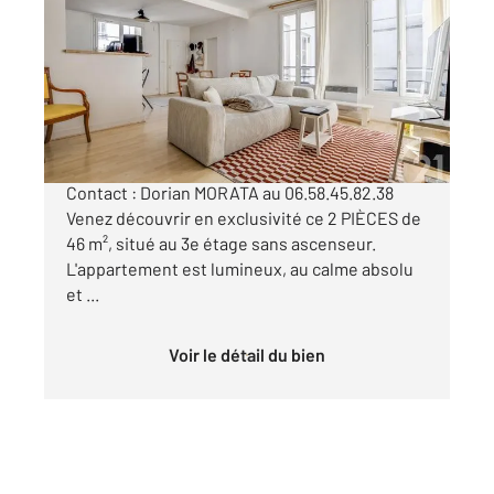
2
46 m
, 2 pièces
Ref : 6530
Appartement F2 à vendre
480 000 €
PARIS 12e - Au cœur du 12e arrondissement
Contact : Dorian MORATA au 06.58.45.82.38
Venez découvrir en exclusivité ce 2 PIÈCES de
46 m², situé au 3e étage sans ascenseur.
L'appartement est lumineux, au calme absolu
et ...
Voir le détail du bien