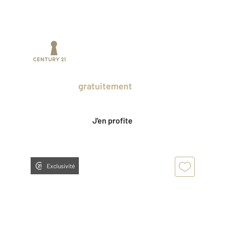
Prenez un temps d'avance sur le marché
en profitant
gratuitement
des Ventes
Privées CENTURY 21.
J'en profite
Exclusivité