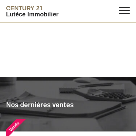
CENTURY 21
Lutèce Immobilier
Agence immobilière
Vendre
Nos dernières ventes
Nos derniers biens vendus près de
Nos dernières ventes
chez vous
Vendu