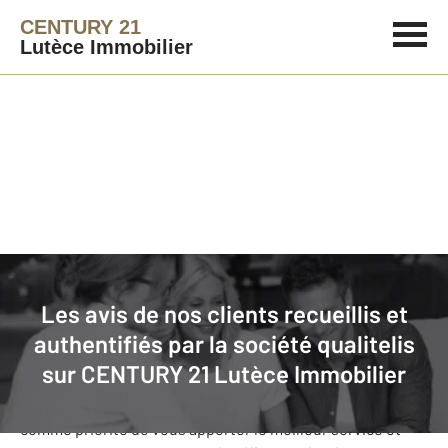
CENTURY 21
Lutèce Immobilier
Agence immobilière
Avis de nos clients
Les avis de nos clients recueillis et
CENTURY 21 Lutèce Immobilier
: nos
authentifiés par la société qualitelis
clients donnent leurs avis
sur
CENTURY 21 Lutèce Immobilier
Notre agence CENTURY 21 Lutèce Immobilier s’est fixée
comme priorité de vous apporter le meilleur service et