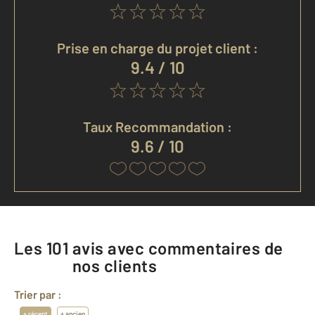
Prise en charge du projet client :
9.4 / 10
Taux Recommandation :
9.6 / 10
Les
101
avis avec commentaires de
nos clients
Trier par :
+ récent
+ ancien