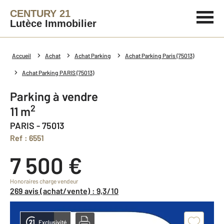
CENTURY 21
Lutèce Immobilier
Accueil
Achat
Achat Parking
Achat Parking Paris (75013)
Achat Parking PARIS (75013)
Parking à vendre
2
11 m
PARIS - 75013
Ref : 6551
7 500 €
Honoraires charge vendeur
269 avis (achat/vente) : 9,3/10
Exclusivité