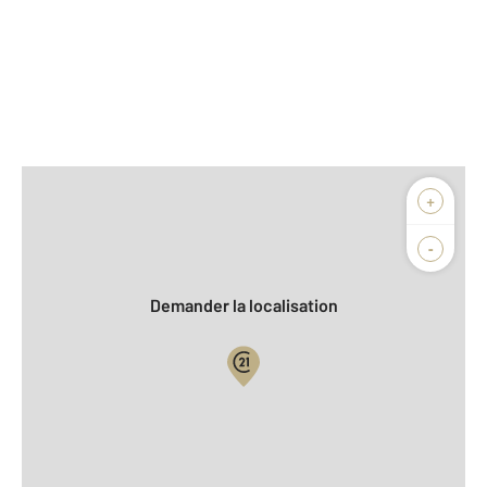
Afficher sur la carte :
+
Agence
Biens vendus
-
Demander la localisation
Vue globale
2
Surface totale : 11 m